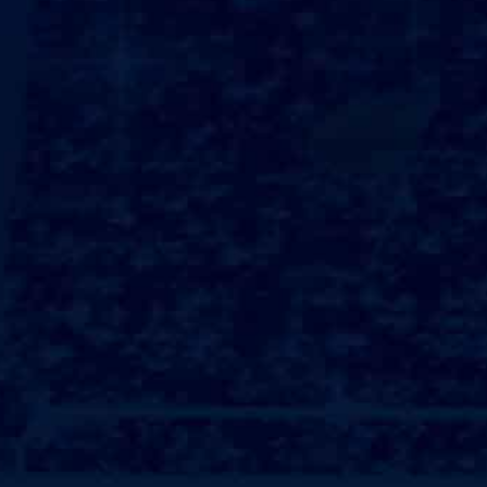
k8凯发同国际奥委会、亚奥理事会、国际排球协会、亚洲
羽毛球联合会等国际体育组织以及国家体育总局多个项目管理中
心和单项协会具有长期良好的合作关系，具备引入赛事资源的独
特优势；
拥有亚洲羽毛球精英巡回赛等赛事产权以及李永波羽毛球世
界、北京奥林匹克俱乐部等的长期授权，具备全面的赛事活动策
划、组织及运营能力；
拥有国内一流的体育专家团队和专业咨询团队，曾参与北京
奥运会、杭州亚运会、多届全运会等综合性运动会以及国内近百
个大型体育场馆和体育综合体、体育特色小镇等项目的策划咨询