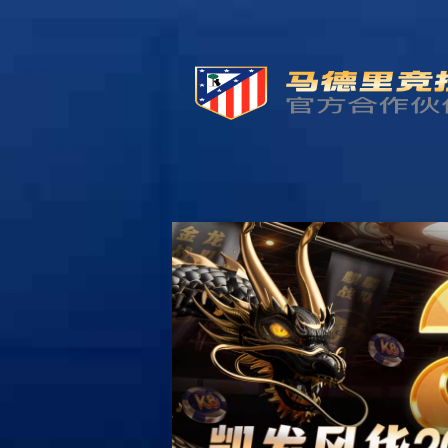
k8凯发
一触