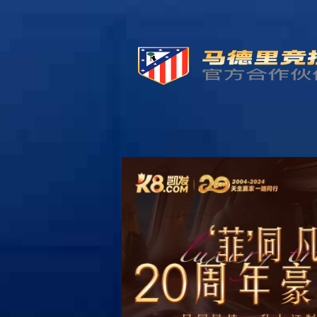
k8凯发
一触